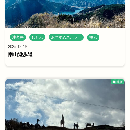
津久井
しぜん
おすすめスポット
観光
2025-12-19
南山遊歩道
藤野