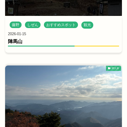
藤野
しぜん
おすすめスポット
観光
2026-01-15
陣馬山
津久井