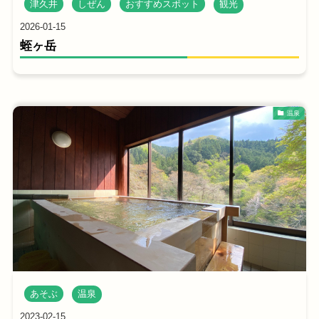
津久井
しぜん
おすすめスポット
観光
2026-01-15
蛭ヶ岳
温泉
あそぶ
温泉
2023-02-15