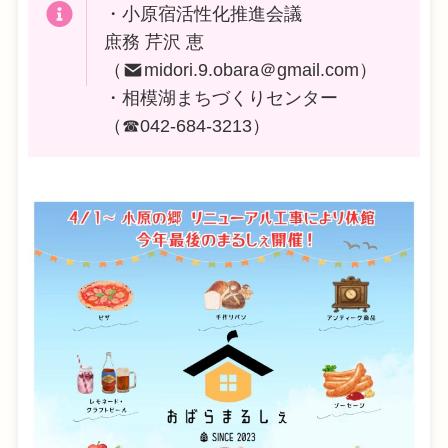
・小原宿活性化推進会議
庶務 芹沢 恵
（
midori.9.obara＠gmail.com）
・相模湖まちづくりセンター
（☎042-684-3213）