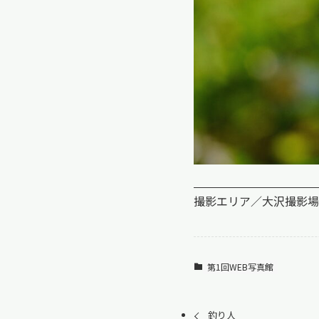
撮影エリア／大沢
撮影場
第1回WEB写真館
釣り人