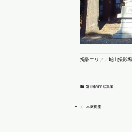
撮影エリア／城山
撮影場
第1回WEB写真館
本沢梅園