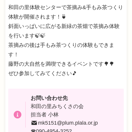
和田の里体験センターで茶摘み&手もみ茶つくり
体験が開催されます！🍵
斜面いっぱいに広がる新緑の茶畑で茶摘み体験
を行います🍃🍃
茶摘みの後は手もみ茶つくりの体験もできま
す！
藤野の大自然を満喫できるイベントです🌳🌳
ぜひ参加してみてください🎵
お問い合わせ先
和田の里みちくさの会
担当者 小林
mk5151@plum.plala.or.jp
☎090-4954-3252